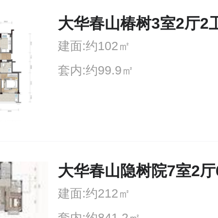
大华春山椿树3室2厅2
建面:约102㎡
套内:约99.9㎡
大华春山隐树院7室2厅
建面:约212㎡
套内:约841.2㎡