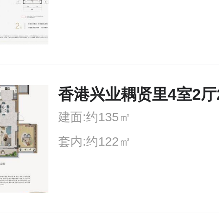
香港兴业耦贤里4室2厅
建面:约135㎡
套内:约122㎡