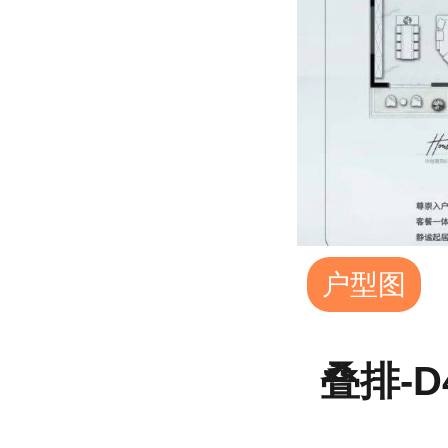
户型图
叠排-D4