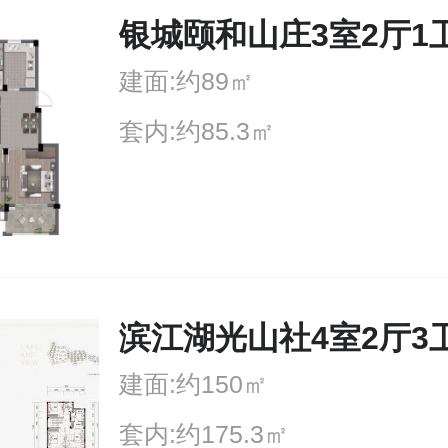
银城颐和山庄3室2厅1
建面:约89㎡
套内:约85.3㎡
滨江湖光山社4室2厅3
建面:约150㎡
套内:约175.3㎡