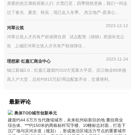
亲爱的杰立潮前府家人们: 大雪已至，四季悄然变换，我们一同走
过了春光、夏意、秋实，现已走入冬季。 杰立地产-直潜心...
2023-12-12
河翠云筑
河翠云筑人才共有产权保障住房 试点配售（续销）房源补充公
告 上城区河翠云筑人才共有产权保障住...
2023-11-24
理想家·红嘉汇商业中心
钱江新城2.0，红嘉汇建面约310方宽幕大平层。滨江物业89米挑
高入户大堂，总价约815万起!周边配套齐全，交通便利。
最新评论
奥体TOD城市创新单元
建面约44.6万方当代微缩城市，未来杭州崭新目的地 囊括商业
综合体、***约150米的两栋标杆写字楼、10幢标志封面，打造下
沉广场与滨河步道（规划），形成激活区域活力节点的重要城市