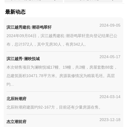
最新动态
2024-09-05
滨江越秀建杭·潮语鸣翠轩
2024年09月04日，滨江越秀建杭·潮语鸣翠轩意向登记结果已公
布，总计372人，其中无房30人，有房342人。
2024-05-17
滨江越秀·澜映悦城
本次销售项目为澜映悦城17幢、19幢，共2幢，房屋套数88套，
总建筑面积10471.78平方米。房源装修情况为精装毛坯。高层
约...
2024-03-14
北辰聆潮府
北辰聆潮府建面约92-167方，目前还有少量房源在售。
2023-12-18
杰立潮前府