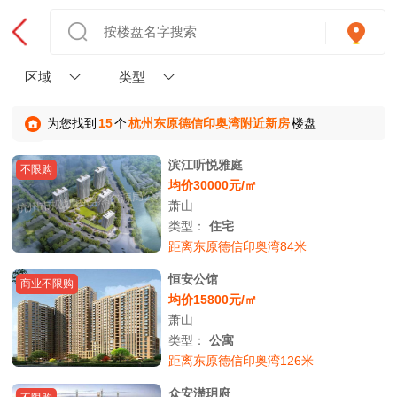
区域
类型
为您找到
15
个
杭州东原德信印奥湾附近新房
楼盘
滨江听悦雅庭
不限购
均价30000元/㎡
萧山
类型：
住宅
距离东原德信印奥湾84米
恒安公馆
商业不限购
均价15800元/㎡
萧山
类型：
公寓
距离东原德信印奥湾126米
众安濋玥府