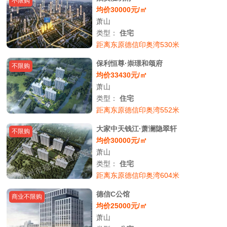
不限购
均价30000元/㎡
萧山
类型：
住宅
距离东原德信印奥湾530米
保利恒尊·崇璟和颂府
不限购
均价33430元/㎡
萧山
类型：
住宅
距离东原德信印奥湾552米
大家中天钱江·萧澜隐翠轩
不限购
均价30000元/㎡
萧山
类型：
住宅
距离东原德信印奥湾604米
德信C公馆
商业不限购
均价25000元/㎡
萧山