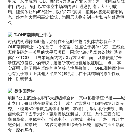
单元，从而成为TOD、商业活力以及产业人居等为一体的崭新城
市目的地。 项目以立体空中场域的设计理念打造，大面积玻
璃、建筑体块约45°设计，以约270°寰境一揽奥体盛景与都市风
光。纯粹的大面积高定私域，为圈层人物定制一方私有的舒适恒
久...
T-ONE潮博商业中心
时代的机遇转瞬即逝，如何在亚运时代抢占奥体核芯资产？ T-
ONE潮博商业中心给出了一个答案，这座位于奥体核芯、直线距
离莲花碗约一英里的大平层项目，围绕地铁7号线兴议站打造奥
体百亿TOD，且自带建面约约7.3万方商业，面世以来便赢得全
浙江高净值客户的青睐，屡屡斩获销冠也足以证明这一点。 事
实证明，除了拥有卓绝的奥体核芯地段价值，T-ONE潮博商业中
心有别于市面上其他大平层的独特点，在于其纯粹的原生性设
计，以臻稀围...
奥体国际村
项目3公里范围内拥有6大超级综合体，其中包括浙江***楼——城
市之门，每日站在瞰景阳台上，就可欣赏爆红全国的钱塘江灯光
秀。下楼走500米就是奥体印象城（在建），饭后刷个步数，顺
便就收罗了当季大牌！更别提钱江新城、滨江、奥体三圈交汇，
商圈鼎盛。奥体中心、博览中心、万象城、来福士广场、钱江世
纪公园、星耀城……诸多高端商业综合体环绕，醇熟商业生活配
套，应有尽有。