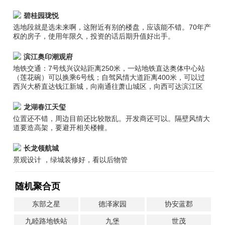
碧桂园珑悦
选地段就是选未来啊，这附近有别的楼盘，应该能不错。70年产
权的房子，使用年限久，投资的话后期升值好出手。
滨江奥印潮观府
地铁交通：7号线兴议站距离250米，一站地铁直达奥体中心站
（莲花碗）可以换乘6号线；自驾风情大道距离400米，可以过
西兴大桥直达钱江新城，向南通往萧山城区，向西可达滨江区
龙湖春江天玺
位置还不错，周边目前还比较散乱。开发商还可以。隔壁风情大
道要造高架，要避开相关楼幢。
长龙领航城
景观设计 ，绿城装修好，看以后物管
随机聚合页
东部之星
德泽家园
协安蓝郡
九睦路地铁站
九堡
世茂