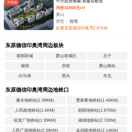
中天西房海威·宸鹭弦歌里
不限购
均价32000元/㎡
萧山
类型：
住宅
距离东原德信印奥湾2.87KM
东原德信印奥湾周边板块
南部卧城
萧山老城区
北干
湘湖
所前
萧山南站
白马湖
西兴
市北
东原德信印奥湾周边地铁口
潘水地铁站(1.39KM)
曹家桥地铁站(1.46KM)
人民路地铁站(1.6KM)
朝阳地铁站(1.87KM)
杭发厂地铁站(1.99KM)
湘湖地铁站(2.72KM)
人民广场地铁站(2.38KM)
金鸡路地铁站(2.14KM)