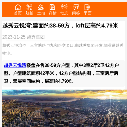
首页
航拍
土拍
详情
动态
问答
平面
越秀云悦湾:建面约38-59方，loft层高约4.79米
2023-11-25
越秀集团
越秀云悦湾
位于三官塘路与九和路交叉口,由越秀集团开发,物业是越秀
物业。
越秀云悦湾
楼盘在售38-59方户型，其中3室2厅2卫42方户
型。户型建筑面积42平米，42方户型结构图，三室两厅两
卫，双层空间结构，层高约4.79米。