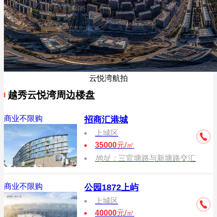
云悦湾航拍
越秀云悦湾周边楼盘
商业不限购
招商汇港城
上城区
35000
元/㎡
地址：
三官塘路与新塘路交汇
商业不限购
公园1872上屿
上城区
40000
元/㎡