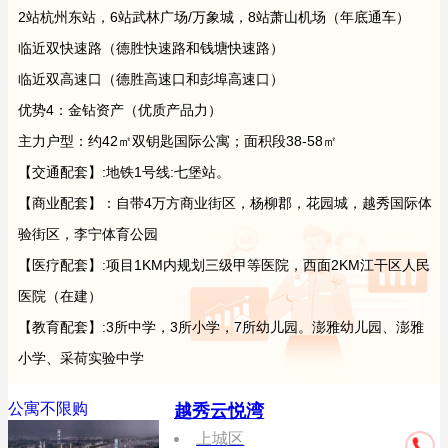
2站杭州东站，6站武林广场/万象城，8站萧山机场（年底通车）
临近双快速路（德胜快速路和钱塘快速路）
临近双高速口（德胜高速口和彭埠高速口）
优势4：金钻资产（优质产品力）
主力户型：约42㎡双钥匙国际公寓；面积段38-58㎡
【交通配套】:地铁1号线:七堡站。
【商业配套】：自带4万方商业街区，杨柳郡，花园城，越秀国际体
验街区，李宁体育公园
【医疗配套】:项目1KM内规划三级甲等医院，西面2KM江干区人民
医院（在建）
【教育配套】:3所中学，3所小学，7所幼儿园。澎雅幼儿园、澎雅
小学、采荷实验中学
公寓不限购
越秀云悦湾
上城区