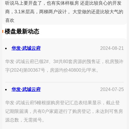
听说马上要开盘了，也有实体样板房 还是比较良心的开发
商，3.1米层高，两梯两户设计 。大堂做的还是比较大气的
喜欢
楼盘最新动态
华发·武珹云府
2024-08-21
华发·武珹云府已领2#、3#共80套房源的预售证，杭房预许
字(2024)第00367号，房源均价40800元/平米。
华发·武珹云府
2024-07-25
华发·武珹云府5幢根据购房登记汇总表结果显示，截止登
记期限届满，共有0户家庭进行了购房登记，未达到可售房
源总数，无需摇号。