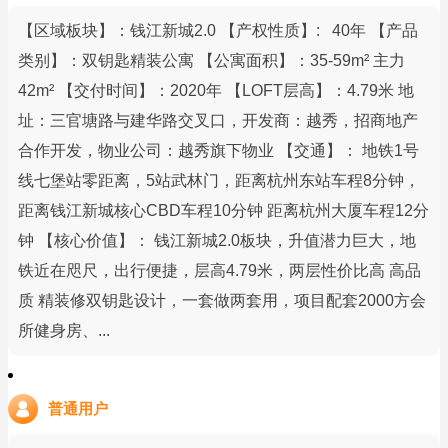
【区域板块】：钱江新城2.0 【产权性质】: 40年 【产品
类别】：双钥匙精装公寓 【公寓面积】：35-59m² 主力
42m² 【交付时间】：2020年 【LOFT层高】：4.79米 地
址：三官塘路与建华路交叉口，开发商：越秀，招商地产
合作开发，物业公司：越秀旗下物业 【交通】： 地铁1号
线七堡站零距离，5站武林门，距离杭州东站车程8分钟，
距离钱江新城核心CBD车程10分钟 距离杭州大厦车程12分
钟 【核心价值】： 钱江新城2.0板块，升值潜力巨大，地
铁近在咫尺，出行便捷，层高4.79米，两层性价比高 高品
质 精装修双钥匙设计，一套做两套用，项目配套2000方会
所健身房、...
普通用户