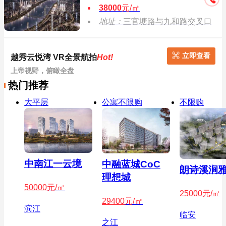
38000
元/㎡
地址：
三官塘路与九和路交叉口
立即查看
越秀云悦湾 VR全景航拍
Hot!
上帝视野，俯瞰全盘
热门推荐
大平层
公寓不限购
不限购
中南江一云境
中融蓝城CoC
朗诗溪涧
理想城
50000
元/㎡
25000
元/㎡
29400
元/㎡
滨江
临安
之江