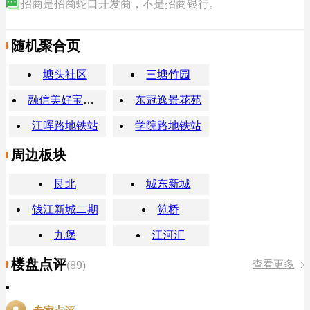
招商是招商蛇口开发商，不是招商银行。
随机聚合页
塘头社区
三塘竹园
融信美好宝龙锦云澜天里
东冠逸景花苑
江晖路地铁站
学院路地铁站
周边板块
艮北
城东新城
钱江新城二期
笕桥
九堡
江河汇
楼盘点评
查看更多
(89)