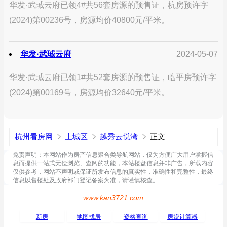
华发·武珹云府已领4#共56套房源的预售证，杭房预许字
(2024)第00236号，房源均价40800元/平米。
华发·武珹云府
2024-05-07
华发·武珹云府已领1#共52套房源的预售证，临平房预许字
(2024)第00169号，房源均价32640元/平米。
杭州看房网
上城区
越秀云悦湾
正文
免责声明：本网站作为房产信息聚合类导航网站，仅为方便广大用户掌握信
息而提供一站式无偿浏览、查阅的功能，本站楼盘信息并非广告，所载内容
仅供参考，网站不声明或保证所发布信息的真实性，准确性和完整性，最终
信息以售楼处及政府部门登记备案为准，请谨慎核查。
www.kan3721.com
新房
地图找房
资格查询
房贷计算器