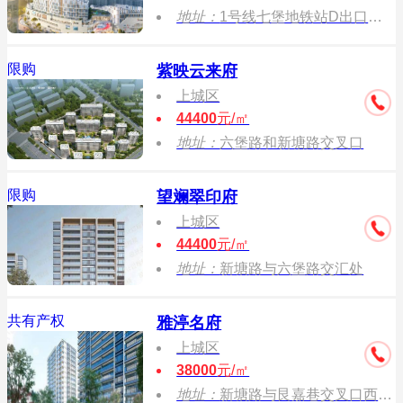
地址：
1号线七堡地铁站D出口南（招商公园1872汇港城销售中心）
限购
紫映云来府
上城区
44400
元/㎡
地址：
六堡路和新塘路交叉口
限购
望斓翠印府
上城区
44400
元/㎡
地址：
新塘路与六堡路交汇处
共有产权
雅渟名府
上城区
38000
元/㎡
地址：
新塘路与艮嘉巷交叉口西南侧