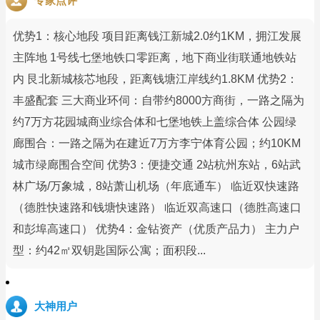
专家点评
优势1：核心地段 项目距离钱江新城2.0约1KM，拥江发展
主阵地 1号线七堡地铁口零距离，地下商业街联通地铁站
内 艮北新城核芯地段，距离钱塘江岸线约1.8KM 优势2：
丰盛配套 三大商业环伺：自带约8000方商街，一路之隔为
约7万方花园城商业综合体和七堡地铁上盖综合体 公园绿
廊围合：一路之隔为在建近7万方李宁体育公园；约10KM
城市绿廊围合空间 优势3：便捷交通 2站杭州东站，6站武
林广场/万象城，8站萧山机场（年底通车） 临近双快速路
（德胜快速路和钱塘快速路） 临近双高速口（德胜高速口
和彭埠高速口） 优势4：金钻资产（优质产品力） 主力户
型：约42㎡双钥匙国际公寓；面积段...
大神用户