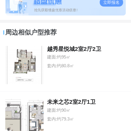
立即报名
周边相似户型推荐
越秀星悦城2室2厅2卫
建面:约95㎡
套内:约80.8㎡
未来之芯2室2厅1卫
建面:约90㎡
套内:约79.3㎡