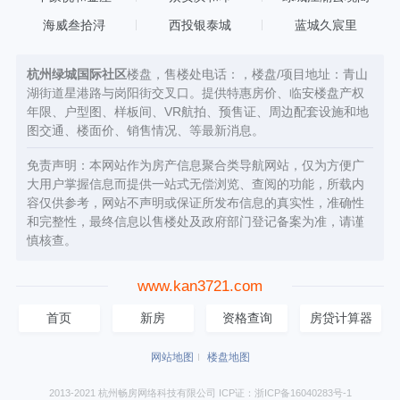
海威叁拾浔
西投银泰城
蓝城久宸里
杭州绿城国际社区
楼盘，售楼处电话：，楼盘/项目地址：青山
湖街道星港路与岗阳街交叉口。提供特惠房价、临安楼盘产权
年限、户型图、样板间、VR航拍、预售证、周边配套设施和地
图交通、楼面价、销售情况、等最新消息。
免责声明：本网站作为房产信息聚合类导航网站，仅为方便广
大用户掌握信息而提供一站式无偿浏览、查阅的功能，所载内
容仅供参考，网站不声明或保证所发布信息的真实性，准确性
和完整性，最终信息以售楼处及政府部门登记备案为准，请谨
慎核查。
www.kan3721.com
首页
新房
资格查询
房贷计算器
网站地图
楼盘地图
2013-2021 杭州畅房网络科技有限公司 ICP证：浙ICP备16040283号-1