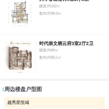
建面:约102㎡
套内:约99.9㎡
时代崇文栖云府3室2厅2卫
建面:约89㎡
套内:约80.1㎡
周边楼盘户型图
越秀星悦城