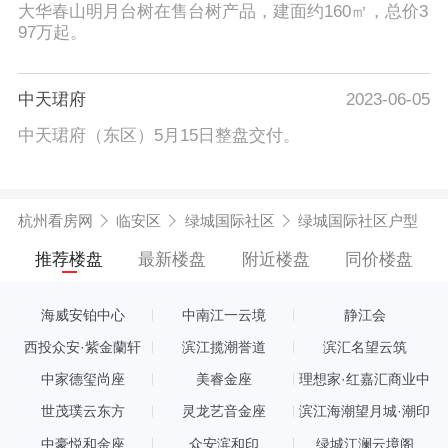
大华春山明月台树在售台树产品，建面约160㎡，总价3
97万起。
中天珺府
2023-06-05
中天珺府（东区）5月15日整盘交付。
杭州看房网
临安区
绿城国际社区
绿城国际社区户型
推荐楼盘
最新楼盘
附近楼盘
同价楼盘
海威安铂中心
中南江一云境
静江会
西投众安·紫金蘭轩
滨江揽潮誉道
滨汇名望云筑
中家德玺尚座
美睿金座
理想家·红嘉汇商业中
心
世茂璞云东方
灵龙艺音金座
滨江海潮望月城·潮印
中豪悦和金座
众安滨和印
绿城江澜云境阁