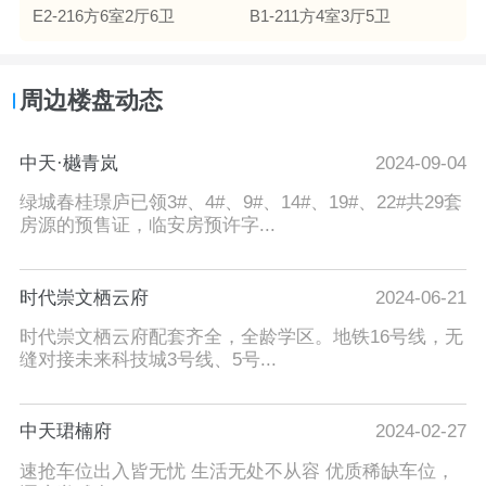
E2-216方6室2厅6卫
B1-211方4室3厅5卫
周边楼盘动态
中天·樾青岚
2024-09-04
绿城春桂璟庐已领3#、4#、9#、14#、19#、22#共29套
房源的预售证，临安房预许字...
时代崇文栖云府
2024-06-21
时代崇文栖云府配套齐全，全龄学区。地铁16号线，无
缝对接未来科技城3号线、5号...
中天珺楠府
2024-02-27
速抢车位出入皆无忧 生活无处不从容 优质稀缺车位，