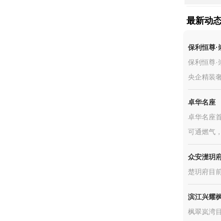
最新动
保利恒尊·
保利恒尊·
央企精装
卓华名座
卓华名座首
可通燃气， 
众安濋玥
楚玥府目
滨江兴耀
枫翠岚湾目