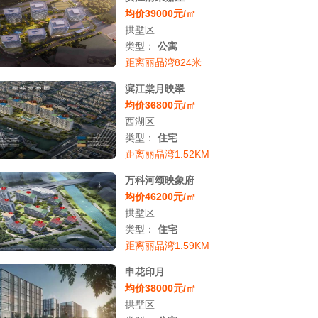
均价39000元/㎡
拱墅区
类型：
公寓
距离丽晶湾824米
滨江棠月映翠
均价36800元/㎡
西湖区
类型：
住宅
距离丽晶湾1.52KM
万科河颂映象府
均价46200元/㎡
拱墅区
类型：
住宅
距离丽晶湾1.59KM
申花印月
均价38000元/㎡
拱墅区