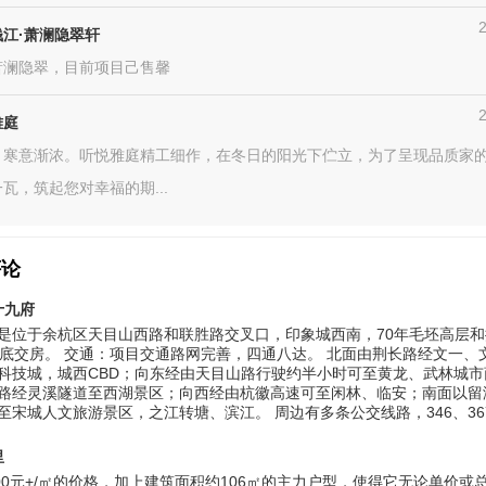
江·萧澜隐翠轩
萧澜隐翠，目前项目己售馨
雅庭
，寒意渐浓。听悦雅庭精工细作，在冬日的阳光下伫立，为了呈现品质家
瓦，筑起您对幸福的期...
评论
十九府
是位于余杭区天目山西路和联胜路交叉口，印象城西南，70年毛坯高层
年底交房。 交通：项目交通路网完善，四通八达。 北面由荆长路经文一、
科技城，城西CBD；向东经由天目山路行驶约半小时可至黄龙、武林城市
路经灵溪隧道至西湖景区；向西经由杭徽高速可至闲林、临安；南面以留
至宋城人文旅游景区，之江转塘、滨江。 周边有多条公交线路，346、367、5
里
000元+/㎡的价格，加上建筑面积约106㎡的主力户型，使得它无论单价或