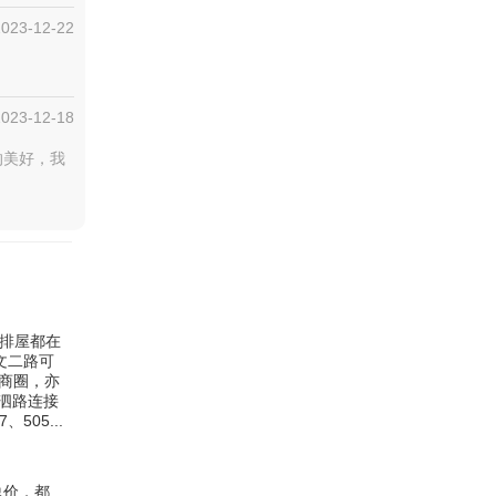
2023-12-22
2023-12-18
的美好，我
和排屋都在
文二路可
商圈，亦
泗路连接
05...
总价，都