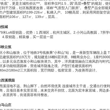
“铁底”，更是主城性价比***。 容积率仅约1.5，因“高层+叠墅”的规划，
0万到千万级，社区氛围更改善，堪称“气质型入门新房”。 叠墅产品全部规
力户型建筑面积约199-226㎡，私梯入户。 10幢高层，则采用局部架空
积约106㎡、127㎡、139㎡，层高...
铂悦城
.79米Loft双钥匙，优势：1.西湖区，杭州主城区。2.小河山高教园，7所
口。4.双钥匙，精装修，买一层送一层
和映云筑
区小和山板块，位于地铁3号线换乘"小和山"站，是一座新型车辆段上盖 T
总建筑面积约19万方，规划建造16幢6层洋房、8幢商业办公、1座约300
，以多元业态激发小和山板块潜力。其中，洋房建筑融合江南风韵与时代
区多功能组团园林，营造城市隐逸之境。户型打造建筑面积约
/140m2/180m2三大面积段，宽厅阔邸，低密宜居，为改善而设计。
业西溪璞园
西溪湿地不远、荆山脚下，自然环境优美 连接城市主干道，交通出行便利
商，且项目基本实景呈现，未来交房不担忧，北面为宏丰家居城，周边多
、农居房等，街道面容有待整改。
白马山庄