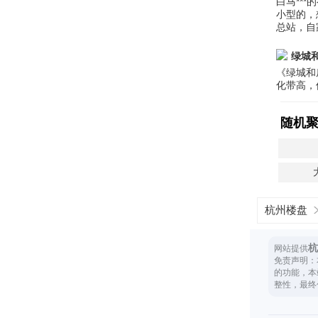
白马**
小型的，
总站，自
绿城
《绿城和
化带高，
随机
杭州楼盘
杭
网站提供
免责声明：
的功能，本
整性，最终