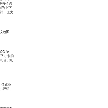
使得总价跨
划为上下
设计，主力
学校包围。
OD 物
0平方米的
风潮，规
 佳兆业
小饭馆、