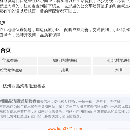
*的有点就是门口这些社区小商业，着实给以后生活提供了不少方便，尽管
想逛大点的，往前走走到留下镇去，去那里的公交车还算是多的对面就是
家有车的话以后城西一带的新配套都可以去。
和庐
庐》地理位置优越，周边优质小区，配套成熟完善，交通便利，小区得房
值得***，品牌开发商，品质有保障
聚合页
宝嘉誉峰
知行路地铁站
仓北村地铁
大运河地铁站
越秀
坤和
杭州丽晶湾附近新楼盘
州丽晶湾附近新楼盘
相关信息，提供楼盘航拍，一房一价，户型图，等信息！
本网站作为房产信息聚合类导航网站，仅为方便广大用户掌握信息而提供一站式无偿
站楼盘信息并非广告，所载内容仅供参考，网站不声明或保证所发布信息的真实性，
信息以售楼处及政府部门登记备案为准，请谨慎核查。
www.kan3721.com