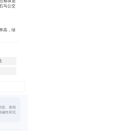
业态都算是
石马公交
率高，绿
站
浏览、查阅
准确性和完