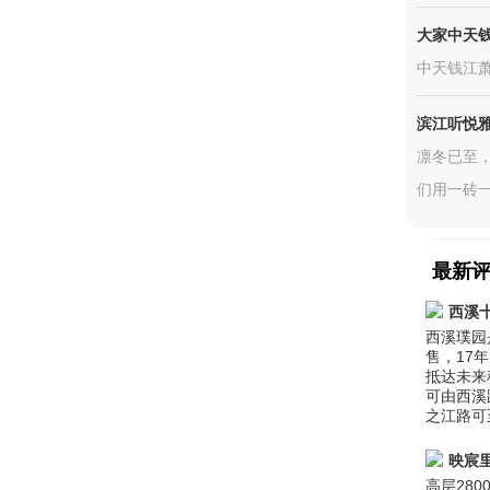
大家中天钱
中天钱江
滨江听悦
凛冬已至
们用一砖一
最新
西溪
西溪璞园
售，17
抵达未来
可由西溪
之江路可
映宸
高层28