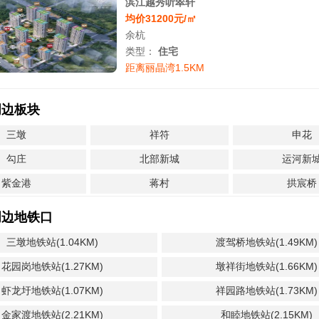
滨江越秀听翠轩
均价31200元/㎡
余杭
类型：
住宅
距离丽晶湾1.5KM
周边板块
三墩
祥符
申花
勾庄
北部新城
运河新
紫金港
蒋村
拱宸桥
周边地铁口
三墩地铁站(1.04KM)
渡驾桥地铁站(1.49KM)
花园岗地铁站(1.27KM)
墩祥街地铁站(1.66KM)
虾龙圩地铁站(1.07KM)
祥园路地铁站(1.73KM)
金家渡地铁站(2.21KM)
和睦地铁站(2.15KM)