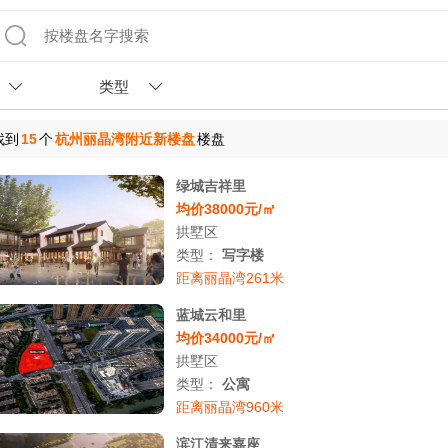
类型
找到
15
个
杭州丽晶湾附近新楼盘
楼盘
绿城吉祥里
均价38000元/㎡
拱墅区
类型：
写字楼
距离丽晶湾261米
蓝城云和里
均价34000元/㎡
拱墅区
类型：
公寓
距离丽晶湾960米
滨江清来嘉座