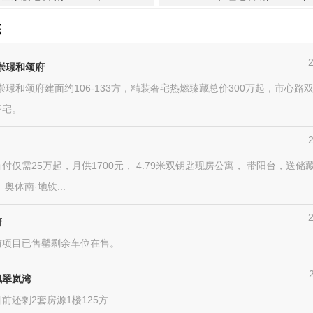
态
崇璟和颂府
崇璟和颂府建面约106-133方，精装奢宅热燃臻藏总价300万起，市心路
奢宅。
付仅需25万起，月供1700元， 4.79米双钥匙现房公寓， 带阳台，送储
奥体南·地铁...
府
前项目已售罄剩余车位在售。
枫翠岚湾
前还剩2套房源1楼125方