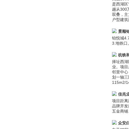
是西湖区
越从30
双叠，主
户型建筑面
景顺
铂悦城4
3.地铁
杭铁
择址西湖
业。项目
邻里中心
划一轴三
115m2
佳兆
项目距离
品牌开发
五金商铺
众安