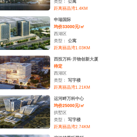
类型：
公寓
距离丽晶湾1.4KM
申瑞国际
均价33000元/㎡
西湖区
类型：
公寓
距离丽晶湾1.03KM
西投万科·开物创新大厦
待定
西湖区
类型：
写字楼
距离丽晶湾1.21KM
运河畔万科中心
均价25000元/㎡
拱墅区
类型：
写字楼
距离丽晶湾2.74KM