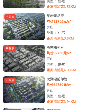
类型：
住宅
距离清浦苑3.56KM
湖岩臻品府
不限购
均价32750元/㎡
萧山
类型：
住宅
距离清浦苑3.6KM
湖秀臻和府
不限购
均价32750元/㎡
萧山
类型：
别墅
距离清浦苑4.03KM
龙湖湖前印院
不限购
均价32750元/㎡
萧山
类型：
住宅
距离清浦苑3.94KM