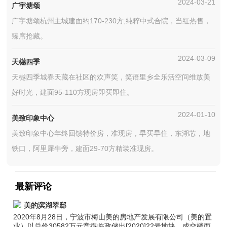
2024-03-21
广宇塘颂
广宇塘颂杭州主城建面约170-230方,纯粹中式合院，当红热售，
臻席抢藏。
2024-03-09
天樾四季
天樾四季城春天藏在社区的欢声笑，笑语里乡全乐活空间维放美
好时光，建面95-110方现房即买即住。
2024-01-10
美致印象中心
美致印象中心年终回馈特价房，准现房，早买早住，东湖芯，地
铁口，阿里犀牛旁，建面29-70方精装准现房。
最新评论
美的滨湖翠邸
2020年8月28日，宁波市梅山美的房地产发展有限公司（美的置
业）以总价30582万元竞得临政储出[2020]22号地块，成交楼面