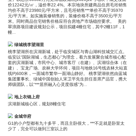
价12242元/㎡，溢价率22.4%。本宗地块所建商品住房毛坯销售
均价不高于23980元/平方米，且毛坯销售***单价不高于35970
元/平方米。如实施装修销售的，装修价格不高于3500元/平方
米。同时商品住宅销售价格应符合房地产市场稳控要求。 美的
翠浪路项目建设规划公示，项目拟建4幢住宅，其中2幢11F，1
幢...
绿城桃李望湖里
桃李望湖所在滨湖新城，处于临安城区与青山湖科技城交汇点。
临安以“国际湖城，生态都心”为理念，着力发展聚合城市核心配
套的滨湖新城，市民中心、城市客厅（在建）、滨湖综合体（在
建）、宝龙广场、农林大学环伺，项目与地铁16号线农林大站直
线约600米，一面城市繁华一面湖山静好。 桃李望湖依然由蓝城
集团董事长、绿城中国创始人宋卫平先生担任首席产品官，携大
师级团队，以“***居所融入心灵度假感”为...
地上衣锦上府
滨湖新城核心区，规划8幢住宅
金城华府
G1的小户型都有九十多平，而且主卧很大，***不足就是卧室太
少了，完全可以做到三室以上的