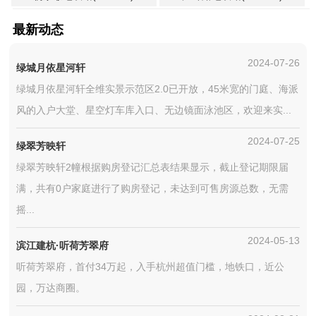
最新动态
2024-07-26
绿城月依星河轩
绿城月依星河轩全维实景示范区2.0已开放，45米宽的门庭、海派
风的入户大堂、星空灯车库入口、无边镜面泳池区，欢迎来实...
2024-07-25
绿翠芳映轩
绿翠芳映轩2幢根据购房登记汇总表结果显示，截止登记期限届
满，共有0户家庭进行了购房登记，未达到可售房源总数，无需
摇...
2024-05-13
滨江建杭·听荷芳翠府
听荷芳翠府，首付34万起，入手杭州超值门槛，地铁口，近公
园，万达商圈。