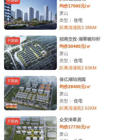
不限购
均价17000元/㎡
萧山
类型：
住宅
距离清浦苑3.38KM
招商交投·湖翠晓印轩
不限购
均价30480元/㎡
萧山
类型：
住宅
距离清浦苑2.63KM
保亿湖珀润园
不限购
均价28400元/㎡
萧山
类型：
住宅
距离清浦苑2.62KM
众安泽翠居
不限购
均价17730元/㎡
萧山