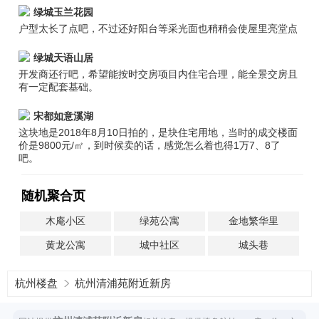
绿城玉兰花园
户型太长了点吧，不过还好阳台等采光面也稍稍会使屋里亮堂点
绿城天语山居
开发商还行吧，希望能按时交房项目内住宅合理，能全景交房且
有一定配套基础。
宋都如意溪湖
这块地是2018年8月10日拍的，是块住宅用地，当时的成交楼面
价是9800元/㎡，到时候卖的话，感觉怎么着也得1万7、8了
吧。
随机聚合页
木庵小区
绿苑公寓
金地繁华里
黄龙公寓
城中社区
城头巷
杭州楼盘
杭州清浦苑附近新房