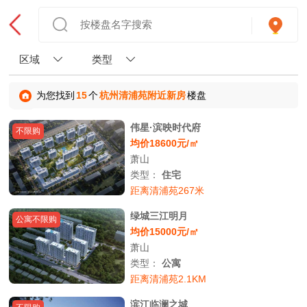
区域
类型
为您找到
15
个
杭州清浦苑附近新房
楼盘
伟星·滨映时代府
不限购
均价18600元/㎡
萧山
类型：
住宅
距离清浦苑267米
绿城三江明月
公寓不限购
均价15000元/㎡
萧山
类型：
公寓
距离清浦苑2.1KM
滨江临澜之城