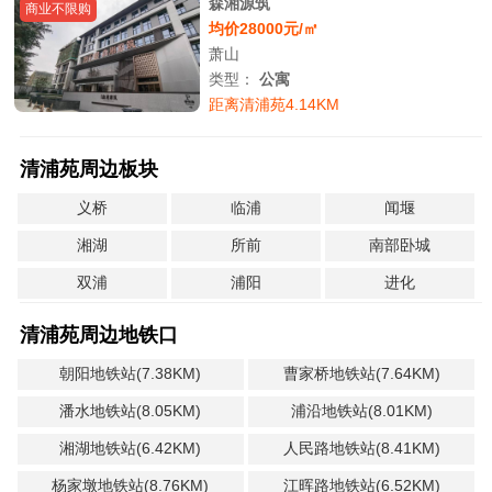
森湘源筑
商业不限购
均价28000元/㎡
萧山
类型：
公寓
距离清浦苑4.14KM
清浦苑周边板块
义桥
临浦
闻堰
湘湖
所前
南部卧城
双浦
浦阳
进化
清浦苑周边地铁口
朝阳地铁站(7.38KM)
曹家桥地铁站(7.64KM)
潘水地铁站(8.05KM)
浦沿地铁站(8.01KM)
湘湖地铁站(6.42KM)
人民路地铁站(8.41KM)
杨家墩地铁站(8.76KM)
江晖路地铁站(6.52KM)