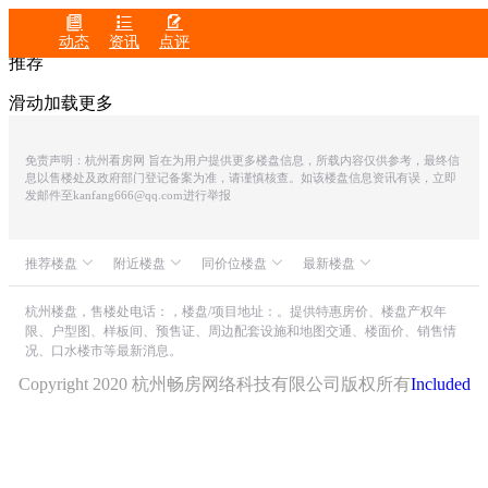



动态
资讯
点评
推荐
滑动加载更多
免责声明：杭州看房网 旨在为用户提供更多楼盘信息，所载内容仅供参考，最终信
息以售楼处及政府部门登记备案为准，请谨慎核查。如该楼盘信息资讯有误，立即
发邮件至kanfang666@qq.com进行举报
推荐楼盘
附近楼盘
同价位楼盘
最新楼盘
众安IOC潮悦公馆
中豪五福国际
滨润锦翠城
中融蓝城CoC理想城
世茂同人山庄
杭州楼盘，售楼处电话：，楼盘/项目地址：。提供特惠房价、楼盘产权年
限、户型图、样板间、预售证、周边配套设施和地图交通、楼面价、销售情
朗诗溪涧雅庐
天阳凤起
山水颐萃别院
况、口水楼市等最新消息。
万科大家钱塘府
绿城・湖栖云庐
建杭江与河
滨运映翠湾
Copyright 2020 杭州畅房网络科技有限公司版权所有
Included
融信中心
滨杭滨纷城
万银国际总裁飞行公馆
绿城汀岸印月
平安金融中心
保亿・云隐星润府