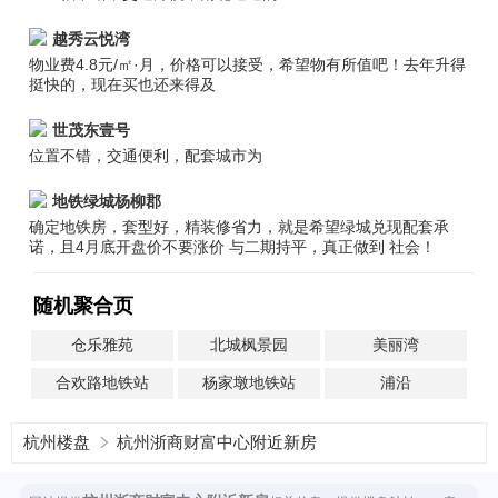
越秀云悦湾
物业费4.8元/㎡·月，价格可以接受，希望物有所值吧！去年升得
挺快的，现在买也还来得及
世茂东壹号
位置不错，交通便利，配套城市为
地铁绿城杨柳郡
确定地铁房，套型好，精装修省力，就是希望绿城兑现配套承
诺，且4月底开盘价不要涨价 与二期持平，真正做到 社会！
随机聚合页
仓乐雅苑
北城枫景园
美丽湾
合欢路地铁站
杨家墩地铁站
浦沿
杭州楼盘
杭州浙商财富中心附近新房