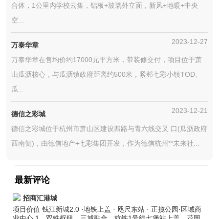
合体，1公里内学校云集，铝板+玻璃外立面，新风+地暖+中央
空...
2023-12-27
万泰华章
万泰华章在售均价约17000元平方米，带装修交付，项目位于萧
山瓜沥核心，与瓜沥镇政府距离约500米，紧邻七彩小镇TOD、
瓜...
2023-12-21
德信之彩城
德信之彩城位于杭州市萧山区建设四路与青六线交叉 口(瓜沥政府
西南侧)，由德信地产+七彩集团开发，作为德信杭州**未来社...
最新评论
招商汇港城
项目价值 钱江新城2.0 ·地铁上盖 · 咫尺东站 · 正揽公园·区域商
业中心 1、双铁枢纽，三城融合，杭铁1号线七堡站上盖，花园