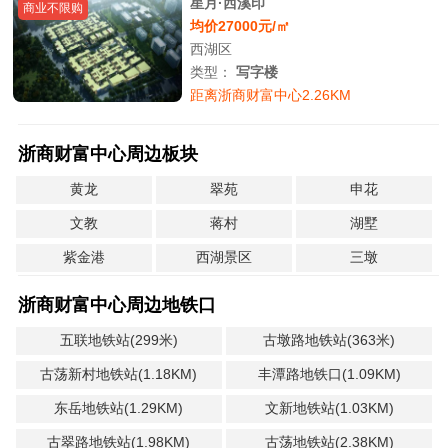
星月·西溪印
商业不限购
均价27000元/㎡
西湖区
类型：
写字楼
距离浙商财富中心2.26KM
浙商财富中心周边板块
黄龙
翠苑
申花
文教
蒋村
湖墅
紫金港
西湖景区
三墩
浙商财富中心周边地铁口
五联地铁站(299米)
古墩路地铁站(363米)
古荡新村地铁站(1.18KM)
丰潭路地铁口(1.09KM)
东岳地铁站(1.29KM)
文新地铁站(1.03KM)
古翠路地铁站(1.98KM)
古荡地铁站(2.38KM)