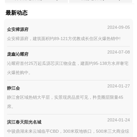
最新动态
2024-09-05
众安樟源府
众安樟源府，建筑面积约89-121方优教成长住区火爆热销中!
2024-07-08
庞鑫沁耀府
沁耀府首付25万起瓜沥芯滨江物业盘，建面约95-138方水岸奢宅
火爆抢购中。
2024-01-27
静江会
静江會区域热销大平层，实景现房品质可见，矜贵圈层限量45
席。
2024-01-24
滨江春天阳光名城
中骏鼎湖未来云城临平CBD，300米双地铁口，500米三大商业综