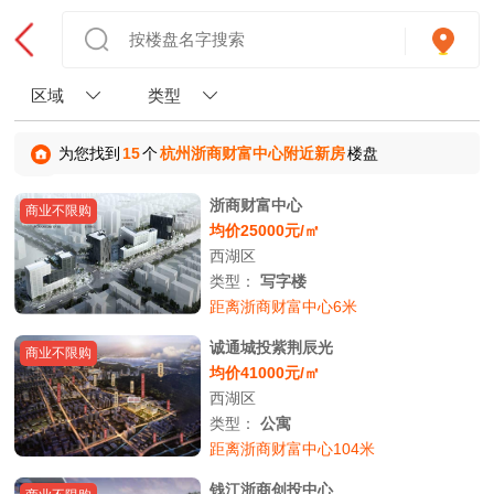
区域
类型
为您找到
15
个
杭州浙商财富中心附近新房
楼盘
浙商财富中心
商业不限购
均价25000元/㎡
西湖区
类型：
写字楼
距离浙商财富中心6米
诚通城投紫荆辰光
商业不限购
均价41000元/㎡
西湖区
类型：
公寓
距离浙商财富中心104米
钱江浙商创投中心