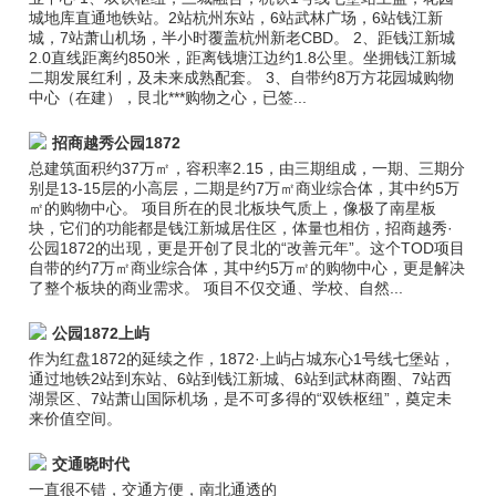
城地库直通地铁站。2站杭州东站，6站武林广场，6站钱江新
城，7站萧山机场，半小时覆盖杭州新老CBD。 2、距钱江新城
2.0直线距离约850米，距离钱塘江边约1.8公里。坐拥钱江新城
二期发展红利，及未来成熟配套。 3、自带约8万方花园城购物
中心（在建），艮北***购物之心，已签...
招商越秀公园1872
总建筑面积约37万㎡，容积率2.15，由三期组成，一期、三期分
别是13-15层的小高层，二期是约7万㎡商业综合体，其中约5万
㎡的购物中心。 项目所在的艮北板块气质上，像极了南星板
块，它们的功能都是钱江新城居住区，体量也相仿，招商越秀·
公园1872的出现，更是开创了艮北的“改善元年”。这个TOD项目
自带的约7万㎡商业综合体，其中约5万㎡的购物中心，更是解决
了整个板块的商业需求。 项目不仅交通、学校、自然...
公园1872上屿
作为红盘1872的延续之作，1872·上屿占城东心1号线七堡站，
通过地铁2站到东站、6站到钱江新城、6站到武林商圈、7站西
湖景区、7站萧山国际机场，是不可多得的“双铁枢纽”，奠定未
来价值空间。
交通晓时代
一直很不错，交通方便，南北通透的