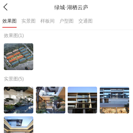
绿城·湖栖云庐
效果图
实景图
样板间
户型图
交通图
效果图(1)
实景图(5)