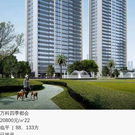
万科四季都会
20800元/㎡
22
临平 | 88、133方
已摇号