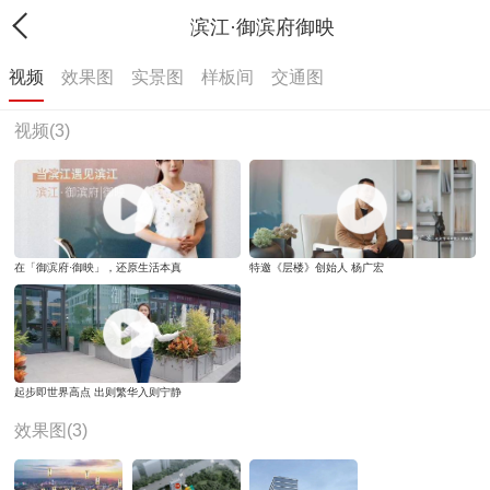
滨江·御滨府御映
视频
效果图
实景图
样板间
交通图
视频(3)
在「御滨府·御映」，还原生活本真
特邀《层楼》创始人 杨广宏
起步即世界高点 出则繁华入则宁静
效果图(3)