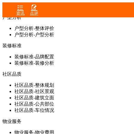


资讯
点评
户型分析
户型分析-整体评价
户型分析-户型分析
装修标准
装修标准-品牌配置
装修标准-装修分析
社区品质
社区品质-整体规划
社区品质-社区景观
社区品质-建筑立面
社区品质-公共部位
社区品质-车位情况
物业服务
物业服务-物业费用