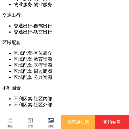
物业服务-物业服务
交通出行
交通出行-自驾出行
交通出行-轨交出行
区域配套
区域配套-区位简介
区域配套-教育资源
区域配套-医疗资源
区域配套-周边商圈
区域配套-公共资源
不利因素
不利因素-社区内部
不利因素-社区外部
优惠通知我
预约看房
首页
户型
相册